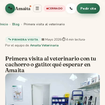
🐾
Amaita
☰
📞
Pedir cita
CERRADO
Inicio
›
Blog
›
Primera visita al veterinario
📅 Mayo 2026
·
⏱ 4 min lectura
·
🐾 PRIMERA VISITA
Por el equipo de
Amaita Veterinaria
Primera visita al veterinario con tu
cachorro o gatito: qué esperar en
Amaita