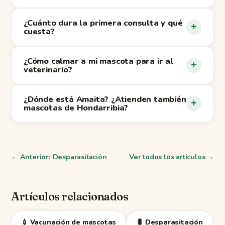
¿Cuánto dura la primera consulta y qué
+
cuesta?
¿Cómo calmar a mi mascota para ir al
+
veterinario?
¿Dónde está Amaita? ¿Atienden también
+
mascotas de Hondarribia?
← Anterior: Desparasitación
Ver todos los artículos →
Artículos relacionados
💉 Vacunación de mascotas
🐛 Desparasitación